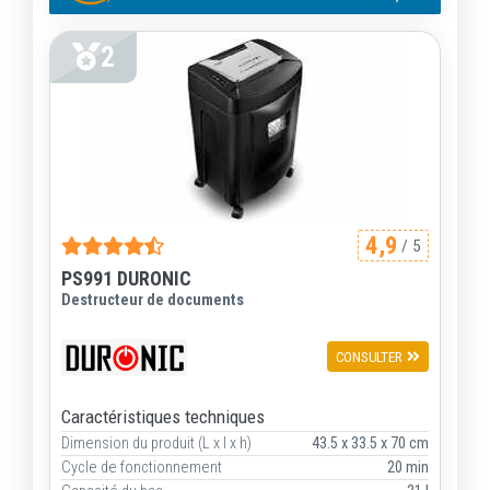
2
4,9
/ 5
PS991 DURONIC
Destructeur de documents
CONSULTER
Caractéristiques techniques
Dimension du produit (L x l x h)
43.5 x 33.5 x 70 cm
Cycle de fonctionnement
20 min