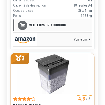
Capacité du bac
31 l
Capacité de destruction
18 feuilles A4
Coupe croisée
28 x 4 mm
Poids
14.38 kg
MEILLEURS PRIX DURONIC
Voir le prix
3
4,3
/ 5