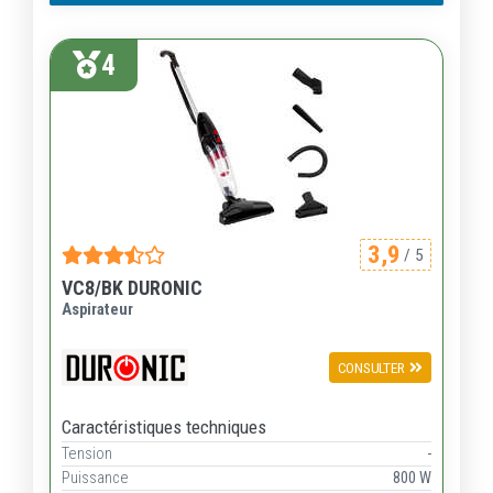
4
3,9
/ 5
VC8/BK DURONIC
Aspirateur
CONSULTER
Caractéristiques techniques
Tension
-
Puissance
800 W