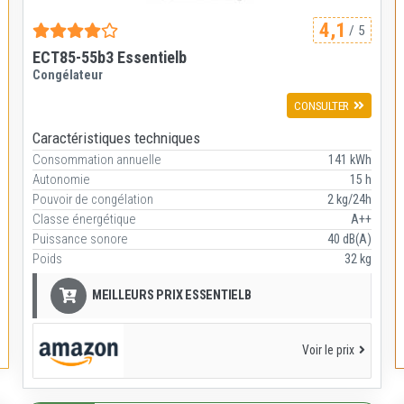
4,1
/ 5
ECT85-55b3 Essentielb
Congélateur
CONSULTER
Caractéristiques techniques
Consommation annuelle
141 kWh
Autonomie
15 h
Pouvoir de congélation
2 kg/24h
Classe énergétique
A++
Puissance sonore
40 dB(A)
Poids
32 kg
MEILLEURS PRIX ESSENTIELB
Voir le prix