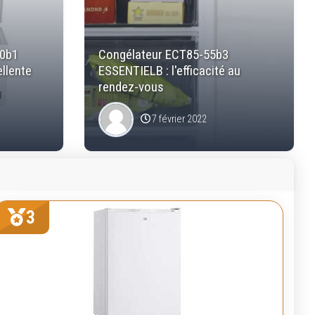
10b1
Congélateur ECT85-55b3
ellente
ESSENTIELB : l'efficacité au
rendez-vous
7 février 2022
3