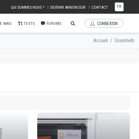
FR
|
|
QUI SOMMES NOUS ?
DEVENIR ANNONCEUR
CONTACT
E MAG
TESTS
FORUMS
CONNEXION
Accueil
/
Essentielb