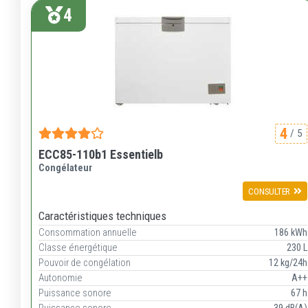
4
4
/ 5
ECC85-110b1 Essentielb
Congélateur
CONSULTER
Caractéristiques techniques
Consommation annuelle
186 kWh
Classe énergétique
230 L
Pouvoir de congélation
12 kg/24h
Autonomie
A++
Puissance sonore
67 h