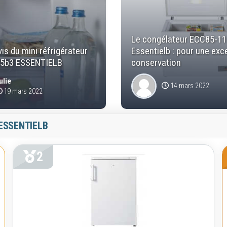
Le congélateur ECC85-1
vis du mini réfrigérateur
Essentielb : pour une exc
45b3 ESSENTIELB
conservation
ulie
14 mars 2022
19 mars 2022
ESSENTIELB
2