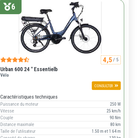
6
4,5
/ 5
Urban 600 24 " Essentielb
Vélo
CONSULTER
Caractéristiques techniques
Puissance du moteur
250 W
Vitesse
25 km/h
Couple
90 Nm
Distance maximale
80 km
Taille de l'utilisateur
1.50 m et 1.64 m