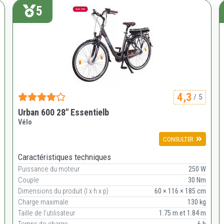
5
4,3
/ 5
Urban 600 28" Essentielb
Vélo
CONSULTER
Caractéristiques techniques
Puissance du moteur
250 W
Couple
30 Nm
Dimensions du produit (l x h x p)
60 × 116 × 185 cm
Charge maximale
130 kg
Taille de l'utilisateur
1.75 m et 1.84 m