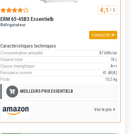
4,1
/ 5
ERM 65-45B3 Essentielb
Réfrigérateur
CONSULTER
Caractéristiques techniques
Consommation annuelle
87 kWh/an
Volume total
76 L
Classe énergétique
A++
Puissance sonore
41 dB(A)
Poids
10,5 kg
MEILLEURS PRIX ESSENTIELB
Voir le prix