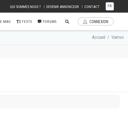
FR
|
|
QUI SOMMES NOUS ?
DEVENIR ANNONCEUR
CONTACT
E MAG
TESTS
FORUMS
CONNEXION
Accueil
/
Vamvo