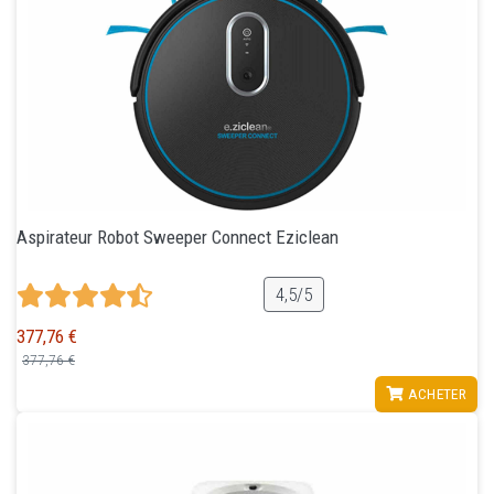
Aspirateur Robot Sweeper Connect Eziclean
4,5/5
377,76 €
377,76 €
VOIR
ACHETER