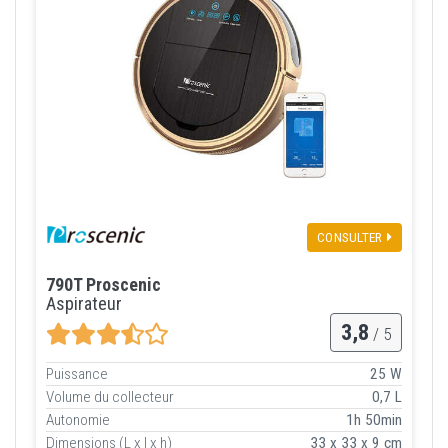
CONSULTER
790T Proscenic
Aspirateur
3,8
/ 5
Puissance
25 W
Volume du collecteur
0,7 L
Autonomie
1h 50min
Dimensions (L x l x h)
33 x 33 x 9 cm