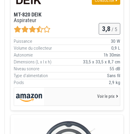
CONSULTER
MT-820 DEIK
Aspirateur
3,8
/ 5
Puissance
30 W
Volume du collecteur
0,9 L
Autonomie
1h 30min
Dimensions (L x l x h)
33,5 x 33,5 x 8,7 cm
Niveau sonore
55 dB
Type d’alimentation
Sans fil
Poids
2,9 kg
Voir le prix