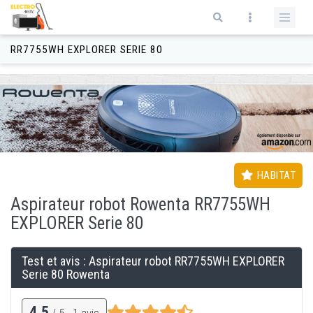
Aller au contenu principal
Formulaire de recherche
RR7755WH EXPLORER SERIE 80
HABITAT
Aspirateur
robot
Rowenta RR7755WH
EXPLORER Serie 80
Test et avis : Aspirateur
robot
RR7755WH EXPLORER
Serie 80 Rowenta
4,5
/ 5 -
1
avis