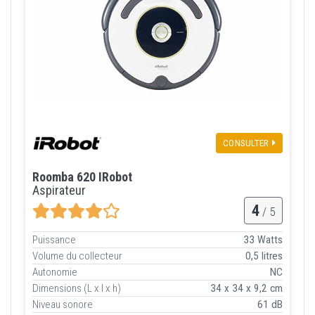
CONSULTER
Roomba 620 IRobot
Aspirateur
4
/ 5
Puissance
33 Watts
Volume du collecteur
0,5 litres
Autonomie
NC
Dimensions (L x l x h)
34 x 34 x 9,2 cm
Niveau sonore
61 dB