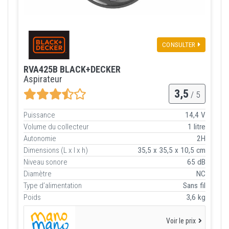
CONSULTER
RVA425B BLACK+DECKER
Aspirateur
3,5
/ 5
Puissance
14,4 V
Volume du collecteur
1 litre
Autonomie
2H
Dimensions (L x l x h)
35,5 x 35,5 x 10,5 cm
Niveau sonore
65 dB
Diamètre
NC
Type d’alimentation
Sans fil
Poids
3,6 kg
Voir le prix