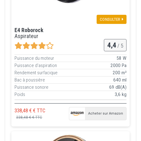
CONSULTER
E4 Roborock
Aspirateur
4,4
/ 5
Puissance du moteur
58 W
Puissance d'aspiration
2000 Pa
Rendement surfacique
200 m²
Bac à poussière
640 ml
Puissance sonore
69 dB(A)
Poids
3,6 kg
338,48 € € TTC
Acheter sur Amazon
338,48 € € TTC