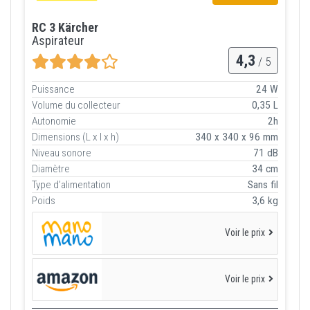
RC 3 Kärcher
Aspirateur
4,3
/ 5
Puissance
24 W
Volume du collecteur
0,35 L
Autonomie
2h
Dimensions (L x l x h)
340 x 340 x 96 mm
Niveau sonore
71 dB
Diamètre
34 cm
Type d’alimentation
Sans fil
Poids
3,6 kg
Voir le prix
Voir le prix