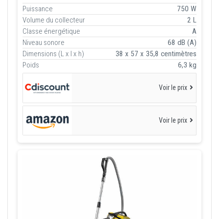
Puissance
750 W
Volume du collecteur
2 L
Classe énergétique
A
Niveau sonore
68 dB (A)
Dimensions (L x l x h)
38 x 57 x 35,8 centimètres
Poids
6,3 kg
Voir le prix
Voir le prix