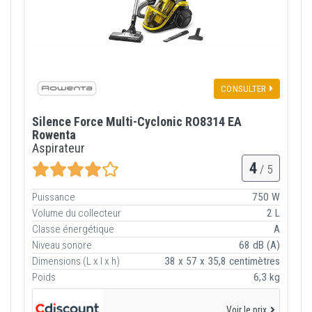
CONSULTER
Silence Force Multi-Cyclonic RO8314 EA
Rowenta
Aspirateur
4
/ 5
Puissance
750 W
Volume du collecteur
2 L
Classe énergétique
A
Niveau sonore
68 dB (A)
Dimensions (L x l x h)
38 x 57 x 35,8 centimètres
Poids
6,3 kg
Voir le prix