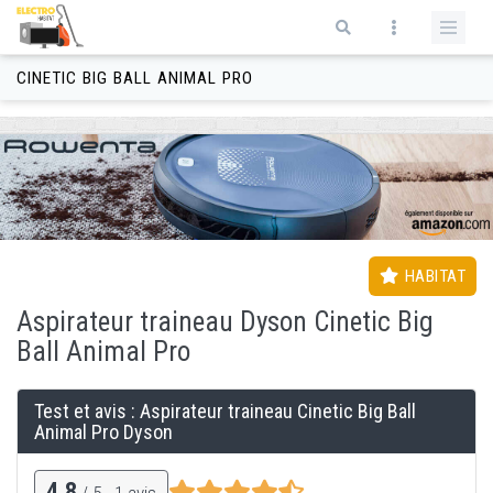
Aller au contenu principal
Formulaire de recherche
CINETIC BIG BALL ANIMAL PRO
HABITAT
Aspirateur
traineau
Dyson Cinetic Big
Ball Animal Pro
Test et avis : Aspirateur
traineau
Cinetic Big Ball
Animal Pro Dyson
4,8
/ 5 -
1
avis