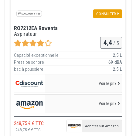
CONSULTER
RO7212EA Rowenta
Aspirateur
4,4
/ 5
Capacité exceptionnelle
2,5 L
Pression sonore
69 dBA
bac à poussière
2,5 L
Voir le prix
Voir le prix
248,75 € € TTC
Acheter sur Amazon
248,75 € € TTC