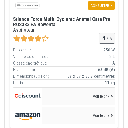
CONSULTER
Silence Force Multi-Cyclonic Animal Care Pro
RO8333 EA Rowenta
Aspirateur
4
/ 5
Puissance
750 W
Volume du collecteur
2 L
Classe énergétique
A
Niveau sonore
68 dB (A)
Dimensions (L x l x h)
38 x 57 x 35,8 centimètres
Poids
11 kg
Voir le prix
Voir le prix