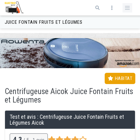
Aller au contenu principal
Formulaire de recherche
JUICE FONTAIN FRUITS ET LÉGUMES
HABITAT
Centrifugeuse
Aicok Juice Fontain Fruits
et Légumes
Test et avis : Centrifugeuse
Juice Fontain Fruits et
Légumes Aicok
4,3
/ 5 -
1
avis