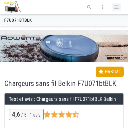
Aller au contenu principal
Formulaire de recherche
F7U071BTBLK
HABITAT
Chargeurs
sans fil
Belkin F7U071btBLK
Test et avis : Chargeurs
sans fil
F7U071btBLK Belkin
4,6
/ 5 -
1
avis