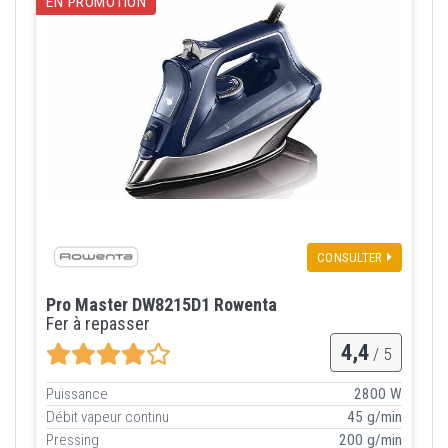
EN PROMOTION
CONSULTER
Pro Master DW8215D1 Rowenta
Fer à repasser
4,4
/ 5
Puissance
2800 W
Débit vapeur continu
45 g/min
Pressing
200 g/min