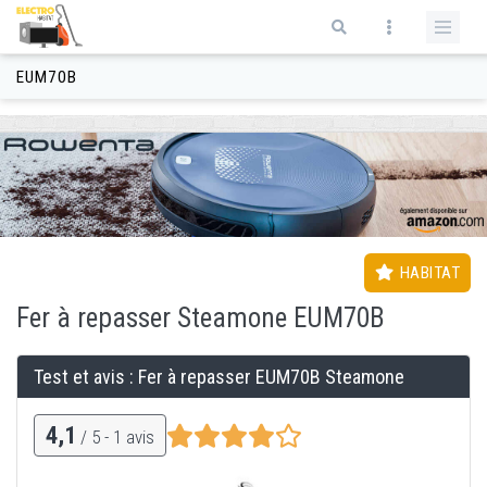
Aller au contenu principal
Formulaire de recherche
EUM70B
HABITAT
Fer à repasser
Steamone EUM70B
Test et avis : Fer à repasser
EUM70B Steamone
4,1
/ 5 -
1
avis