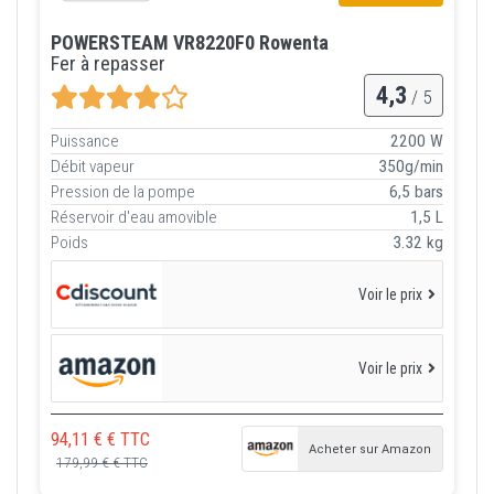
POWERSTEAM VR8220F0 Rowenta
Fer à repasser
4,3
/ 5
Puissance
2200 W
Débit vapeur
350g/min
Pression de la pompe
6,5 bars
Réservoir d'eau amovible
1,5 L
Poids
3.32 kg
Voir le prix
Voir le prix
94,11 € € TTC
Acheter sur Amazon
179,99 € € TTC