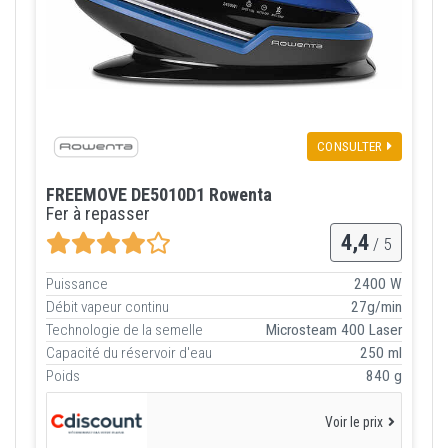
CONSULTER
FREEMOVE DE5010D1 Rowenta
Fer à repasser
4,4
/ 5
Puissance
2400 W
Débit vapeur continu
27g/min
Technologie de la semelle
Microsteam 400 Laser
Capacité du réservoir d'eau
250 ml
Poids
840 g
Voir le prix