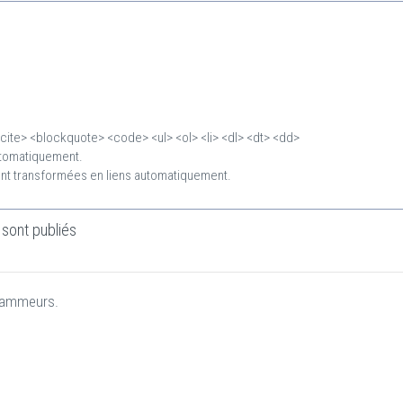
cite> <blockquote> <code> <ul> <ol> <li> <dl> <dt> <dd>
automatiquement.
nt transformées en liens automatiquement.
sont publiés
spammeurs.