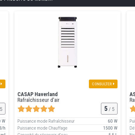
CONSULTER
CASAP Haverland
AS
Rafraîchisseur d'air
Ra
5
5
/ 5
0 W
Puissance mode Rafraîchisseur
60 W
Pu
3/h
Puissance mode Chauffage
1500 W
Dé
 m²
Capacité du réservoir d'eau
5.5 L
No