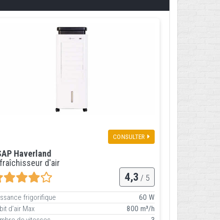
CONSULTER
AP Haverland
fraîchisseur d'air
4,3
/ 5
issance frigorifique
60 W
bit d’air Max
800 m³/h
mbre de vitesses
3