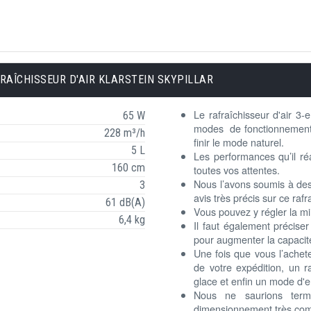
RAÎCHISSEUR D'AIR KLARSTEIN SKYPILLAR
Le rafraîchisseur d'air 3
65 W
modes de fonctionnement 
228 m³/h
finir le mode naturel.
5 L
Les performances qu’il ré
160 cm
toutes vos attentes.
Nous l’avons soumis à des
3
avis très précis sur ce rafra
61 dB(A)
Vous pouvez y régler la mi
6,4 kg
Il faut également précise
pour augmenter la capacité
Une fois que vous l’achetez
de votre expédition, un r
glace et enfin un mode d'e
Nous ne saurions termi
dimensionnement très comp