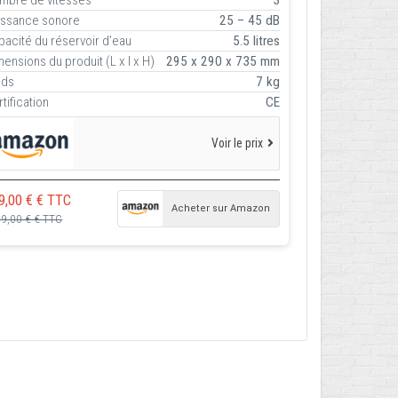
issance sonore
25 – 45 dB
pacité du réservoir d’eau
5.5 litres
ensions du produit (L x l x H)
295 x 290 x 735 mm
ids
7 kg
tification
CE
Voir le prix
9,00 € € TTC
Acheter sur Amazon
9,00 € € TTC