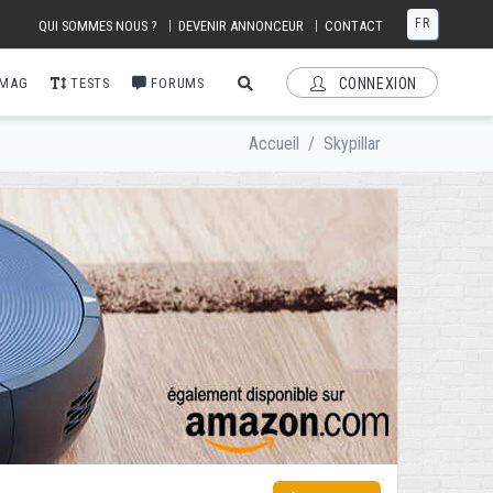
FR
|
|
QUI SOMMES NOUS ?
DEVENIR ANNONCEUR
CONTACT
 MAG
TESTS
FORUMS
CONNEXION
Accueil
/
Skypillar