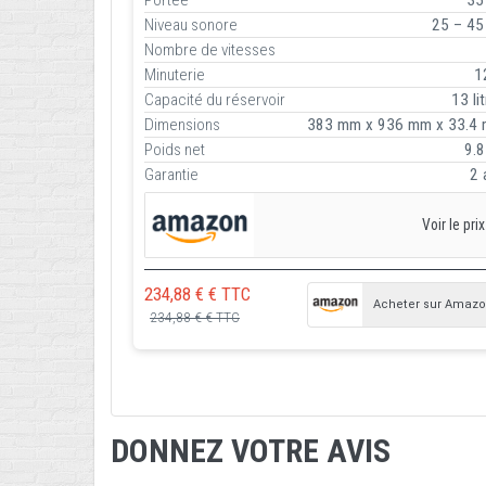
Niveau sonore
25 – 45
Nombre de vitesses
Minuterie
1
Capacité du réservoir
13 li
Dimensions
383 mm x 936 mm x 33.4
Poids net
9.8
Garantie
2 
Voir le prix
234,88 € € TTC
Acheter sur Amaz
234,88 € € TTC
DONNEZ VOTRE AVIS