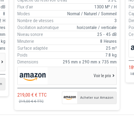
 dB
Flux d'air
1300 M³ / H
Pu
8
Modes
Normal / Naturel / Sommeil
Ca
2 H
Nombre de vitesses
3
Dim
tres
Oscillation automatique
horizontale / verticale
Po
 mm
Niveau sonore
25 - 45 dB
Cer
 kg
Minuterie
8 Heures
ans
Surface adaptée
25 m²
Poids
7.8 kg
Dimensions
295 mm x 290 mm x 735 mm
18
18
Voir le prix
on
219,00 € € TTC
Acheter sur Amazon
219,00 € € TTC