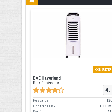
CONSULTER
BAE Haverland
Rafraîchisseur d'air
4
/ 
Puissance
12
Débit d’air Max
1300 m
Portée
35