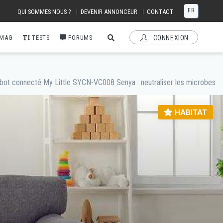
FR
|
|
QUI SOMMES NOUS ?
DEVENIR ANNONCEUR
CONTACT
 MAG
TESTS
FORUMS
CONNEXION
obot connecté My Little SYCN-VC008 Senya : neutraliser les microbes
HABITAT