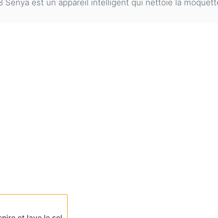
nya est un appareil intelligent qui nettoie la moquette, 
ire et lave le sol