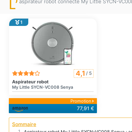
L’
aspirateur robot connecté My Little SYCN-VC008 Se
1
4,1
/ 5
Aspirateur robot
My Little SYCN-VC008 Senya
Promotion
77,91 €
Sommaire
Aspirateur robot My Little SYCN-VC008 Senya : asp