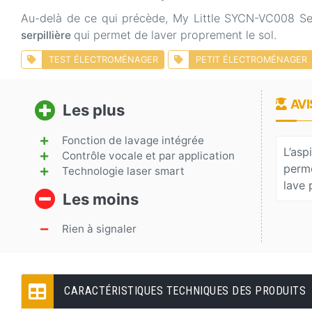
Au-delà de ce qui précède, My Little SYCN-VC008
qui permet de laver proprement le sol.
serpillière
TEST ÉLECTROMÉNAGER
PETIT ÉLECTROMÉNAGER
AVI
Les plus
Fonction de lavage intégrée
L’asp
Contrôle vocale et par application
perme
Technologie laser smart
lave 
Les moins
Rien à signaler
CARACTÉRISTIQUES TECHNIQUES DES PRODUITS