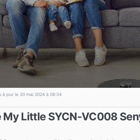
s à jour le 30 mai 2024 à 08:34
 My Little SYCN-VC008 Senya