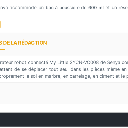
 Senya accommode un
et un
bac à poussière de 600 ml
rése
S DE LA RÉDACTION
irateur robot connecté My Little SYCN-VC008 de Senya comp
ttent de se déplacer tout seul dans les pièces même en a
proprement le sol en marbre, en carrelage, en ciment et l