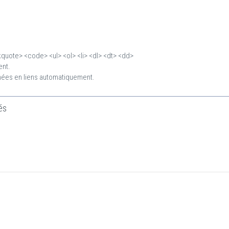
quote> <code> <ul> <ol> <li> <dl> <dt> <dd>
ent.
mées en liens automatiquement.
és