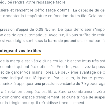
t équipé rendra votre repassage facile.
ulière et rendent le défroissage optimal.
La capacité du gé
met d’adapter la température en fonction du textile. Cela pr
. De quoi défroisser n’impo
 pression d’appui de 0,35 N/cm²
 des doigts automatique. Avec l’un, il vous suffira de retirer
e si vos doigts sont sous la
le moteur s’
barre de protection,
otégeant vos textiles
e la marque est vêtue d’une couleur blanche lotus très sof
e confort qui ont été optimisés. En effet, vous avez la possi
t de garder vos mains libres. Le deuxième avantage de 
e indiqué sur l’étiquette. Par ailleurs, la haute pressi
s auriez à appliquer
pour éga
une pression constante de
7 kg
indre à rotation complète est libre. Zéro encombrement, z
ez d’un grand espace d’empilement et d’une
tringle de susp
 la tringle pour qu’il refroidisse tranquillement.