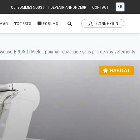
FR
|
|
QUI SOMMES NOUS ?
DEVENIR ANNONCEUR
CONTACT
 MAG
TESTS
FORUMS
CONNEXION
sseuse B 995 D Miele : pour un repassage sans plis de vos vêtements
HABITAT