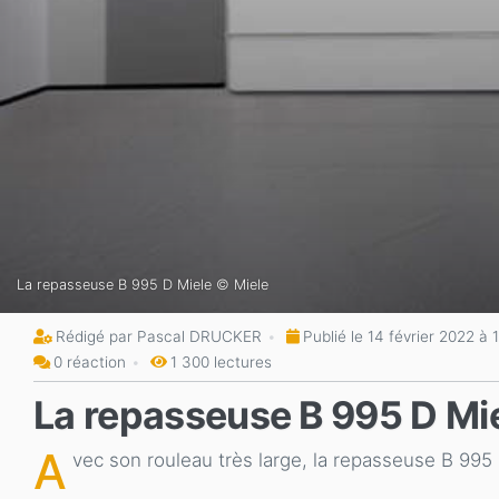
La repasseuse B 995 D Miele © Miele
Rédigé par Pascal DRUCKER
Publié le 14 février 2022 à 
0 réaction
1 300 lectures
La repasseuse B 995 D Mie
A
vec son rouleau très large, la repasseuse B 995 D