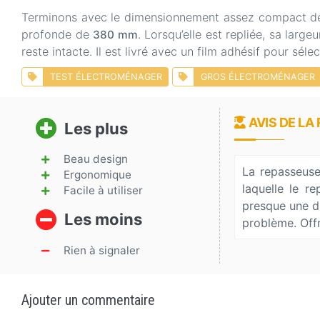
Terminons avec le dimensionnement assez compact de c
profonde de
. Lorsqu’elle est repliée, sa lar
380 mm
reste intacte. Il est livré avec un film adhésif pour sé
TEST ÉLECTROMÉNAGER
GROS ÉLECTROMÉNAGER
AVIS DE LA
Les plus
Beau design
La repasseuse
Ergonomique
laquelle le r
Facile à utiliser
presque une di
Les moins
problème. Off
Rien à signaler
Ajouter un commentaire