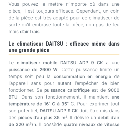
Vous pouvez le mettre n’importe où dans une
pièce, il est toujours efficace. Cependant, un coin
de la pièce est très adapté pour ce climatiseur de
sorte qu’il embrase toute la pièce, non pas de feu
mais
.
d’air frais
Le climatiseur DAITSU : efficace même dans
une grande pièce
Le
a une
climatiseur mobile DAITSU ADP 9 CK
. Cette puissance limite un
puissance de 2600 W
temps soit peu la
de
consommation en énergie
l’appareil sans pour autant l’empêcher de bien
fonctionner. Sa
est de
puissance calorifique
9000
. Dans son fonctionnement, il maintient
BTU
une
C. Pour exprimer tout
température de 16˚ C à 35˚
son potentiel,
doit être mis dans
DAITSU ADP 9 CK
des
. Il délivre un
pièces d’au plus 35 m²
débit d’air
. Il possède
de 320 m³/h
quatre niveaux de vitesse