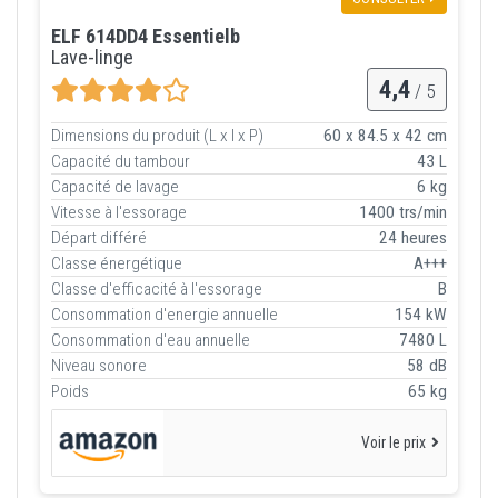
ELF 614DD4 Essentielb
Lave-linge
4,4
/ 5
Dimensions du produit (L x l x P)
60 x 84.5 x 42 cm
Capacité du tambour
43 L
Capacité de lavage
6 kg
Vitesse à l'essorage
1400 trs/min
Départ différé
24 heures
Classe énergétique
A+++
Classe d'efficacité à l'essorage
B
Consommation d'energie annuelle
154 kW
Consommation d'eau annuelle
7480 L
Niveau sonore
58 dB
Poids
65 kg
Voir le prix