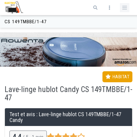
Aller au contenu principal
Formulaire de recherche
CS 149TMBBE/1-47
HABITAT
Lave-linge
hublot
Candy CS 149TMBBE/1-
47
Test et avis : Lave-linge
hublot
CS 149TMBBE/1-47
Candy
4,4
/ 5 -
1
avis