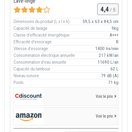
Lave-linge
4,4
/ 5
Dimensions du produit (L x l x h)
59,5 x 63 x 84,5 cm
Capacité de lavage
9kg
Classe d'efficacité énergétique
A+++
Efficacité d'essorage
B
Vitesse d'essorage
1400 trs/min
Consommation électrique annuelle
217 kW/an
Consommation d'eau annuelle
11690 L/an
Capacité du tambour
62 L
Niveau sonore
79 dB (A)
Poids
71 kg
Voir le prix
Voir le prix