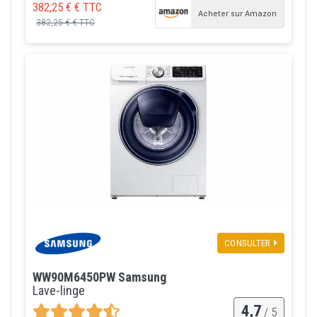
382,25 € € TTC
Acheter sur Amazon
382,25 € € TTC
CONSULTER
WW90M6450PW Samsung
Lave-linge
4,7
/ 5