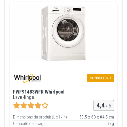
CONSULTER
FWF91483WFR Whirlpool
Lave-linge
4,4
/ 5
Dimensions du produit (L x l x h)
59,5 x 63 x 84,5 cm
Capacité de lavage
9kg