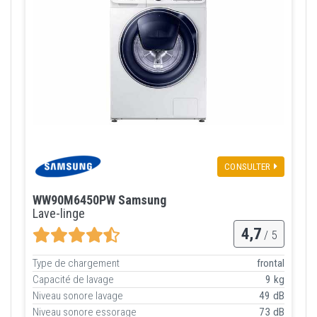
CONSULTER
WW90M6450PW Samsung
Lave-linge
4,7
/ 5
Type de chargement
frontal
Capacité de lavage
9 kg
Niveau sonore lavage
49 dB
Niveau sonore essorage
73 dB