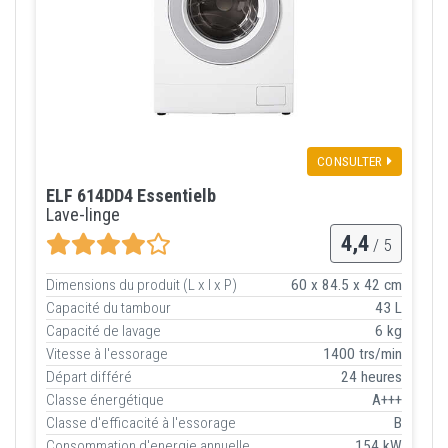
CONSULTER
ELF 614DD4 Essentielb
Lave-linge
4,4
/ 5
Dimensions du produit (L x l x P)
60 x 84.5 x 42 cm
Capacité du tambour
43 L
Capacité de lavage
6 kg
Vitesse à l'essorage
1400 trs/min
Départ différé
24 heures
Classe énergétique
A+++
Classe d'efficacité à l'essorage
B
Consommation d'energie annuelle
154 kW