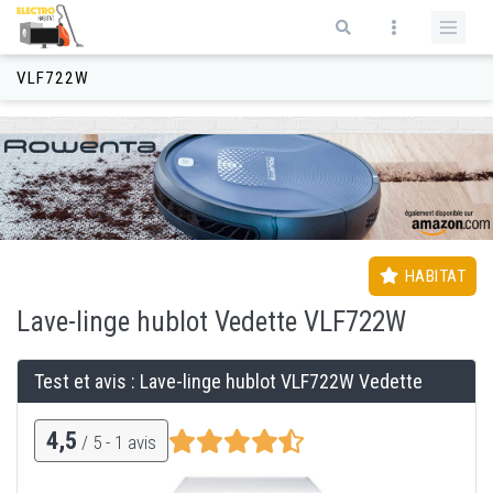
Aller au contenu principal
Formulaire de recherche
VLF722W
HABITAT
Lave-linge
hublot
Vedette VLF722W
Test et avis : Lave-linge
hublot
VLF722W Vedette
4,5
/ 5 -
1
avis