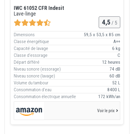
IWC 61052 CFR Indesit
Lave-linge
4,5
/ 5
Dimensions
59,5 x 53,5 x 85 cm
Classe énergétique
A++
Capacité de lavage
6 kg
Classe d'essorage
C
Départ différé
12 heures
Niveau sonore (essorage)
74 dB
Niveau sonore (lavage)
60 dB
Volume du tambour
52 L
Consommation d’eau
8400 L
Consommation électrique annuelle
172 kWh/an
Voir le prix