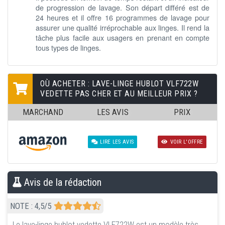
de progression de lavage. Son départ différé est de
24 heures et il offre 16 programmes de lavage pour
assurer une qualité irréprochable aux linges. Il rend la
tâche plus facile aux usagers en prenant en compte
tous types de linges.
OÙ ACHETER : LAVE-LINGE HUBLOT VLF722W
VEDETTE PAS CHER ET AU MEILLEUR PRIX ?
MARCHAND
LES AVIS
PRIX
LIRE LES AVIS
VOIR L'OFFRE
Avis de la rédaction
NOTE :
4,5
/5
Le lave-linge hublot vedette VLF722W est un modèle très