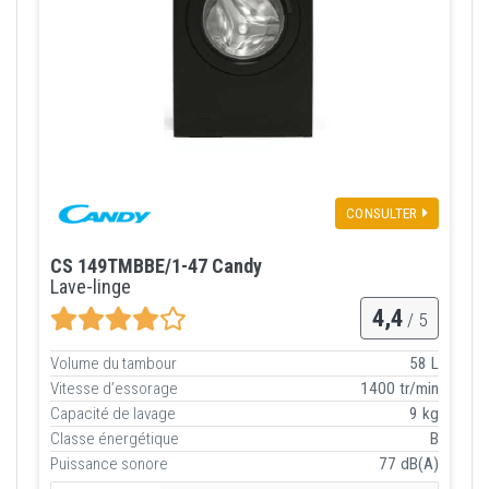
CONSULTER
CS 149TMBBE/1-47 Candy
Lave-linge
4,4
/ 5
Volume du tambour
58 L
Vitesse d’essorage
1400 tr/min
Capacité de lavage
9 kg
Classe énergétique
B
Puissance sonore
77 dB(A)