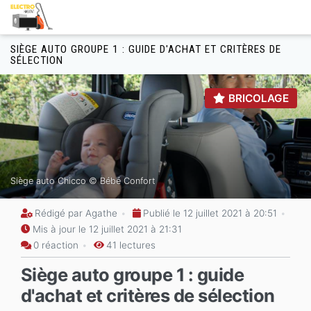
Aller au contenu principal
Formulaire de recherche
SIÈGE AUTO GROUPE 1 : GUIDE D'ACHAT ET CRITÈRES DE
SÉLECTION
BRICOLAGE
Siège auto Chicco © Bébé Confort
Rédigé par Agathe
Publié le 12 juillet 2021 à 20:51
Mis à jour le 12 juillet 2021 à 21:31
0 réaction
41 lectures
Siège auto groupe 1 : guide
d'achat et critères de sélection