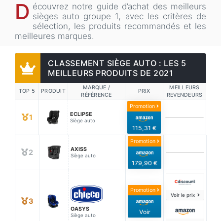
D
écouvrez notre guide d’achat des meilleurs
sièges auto groupe 1, avec les critères de
sélection, les produits recommandés et les
meilleures marques.
CLASSEMENT SIÈGE AUTO : LES 5
MEILLEURS PRODUITS DE 2021
MARQUE /
MEILLEURS
TOP 5
PRODUIT
PRIX
RÉFÉRENCE
REVENDEURS
Promotion
ECLIPSE
1
Siège auto
115,31 €
Promotion
AXISS
2
Siège auto
179,90 €
Promotion
Voir le prix
3
OASYS
Voir
Siège auto