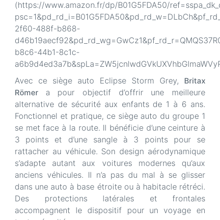
(https://www.amazon.fr/dp/B01G5FDA50/ref=sspa_dk_d
psc=1&pd_rd_i=B01G5FDA50&pd_rd_w=DLbCh&pf_rd
2f60-488f-b868-
d46b19aecf92&pd_rd_wg=GwCz1&pf_rd_r=QMQS37R
b8c6-44b1-8c1c-
a6b9d4ed3a7b&spLa=ZW5jcnlwdGVkUXVhbGlmaWV
Avec ce siège auto Eclipse Storm Grey,
Britax
a pour objectif d’offrir une meilleure
Römer
alternative de sécurité aux enfants de 1 à 6 ans.
Fonctionnel et pratique, ce siège auto du groupe 1
se met face à la route. Il bénéficie d’une ceinture à
3 points et d’une sangle à 3 points pour se
rattacher au véhicule. Son design aérodynamique
s’adapte autant aux voitures modernes qu’aux
anciens véhicules. Il n’a pas du mal à se glisser
dans une auto à base étroite ou à habitacle rétréci.
Des protections latérales et frontales
accompagnent le dispositif pour un voyage en