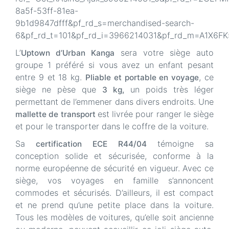
8a5f-53ff-81ea-
9b1d9847dfff&pf_rd_s=merchandised-search-
6&pf_rd_t=101&pf_rd_i=3966214031&pf_rd_m=A1X6F
L’
sera votre siège auto
Uptown d’Urban Kanga
groupe 1 préféré si vous avez un enfant pesant
entre 9 et 18 kg.
, ce
Pliable et portable en voyage
siège ne pèse que
un poids très léger
3 kg,
permettant de l’emmener dans divers endroits. Une
est livrée pour ranger le siège
mallette de transport
et pour le transporter dans le coffre de la voiture.
Sa
témoigne sa
certification ECE R44/04
conception solide et sécurisée, conforme à la
norme européenne de sécurité en vigueur. Avec ce
siège, vos voyages en famille s’annoncent
commodes et sécurisés. D’ailleurs, il est compact
et ne prend qu’une petite place dans la voiture.
Tous les modèles de voitures, qu’elle soit ancienne