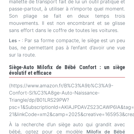
mallette de transport fait de lui un outil pratique et
passe-partout, à utiliser à n’importe quel moment.
Son pliage se fait en deux temps trois
mouvements. Il est non encombrant et se glisse
sans effort dans le coffre de toutes les voitures.
: Par sa forme compacte, le siège est un peu
Les -
bas, ne permettant pas à l’enfant d’avoir une vue
sur la route.
Siège-Auto Milofix de Bébé Confort : un siège
évolutif et efficace
(https://www.amazon.fr/B%C3%A9b%C3%A9-
Confort-Si%C3%A8ge-Auto-Naissance-
Triangle/dp/B01LRS29PW?
psc=1&SubscriptionId=AKIAJPDAVZS23CAWP6IA&tag=p
21&linkCode=xm2&camp=2025&creative=165953&cre
À la recherche d’un siège auto qui grandit avec
bébé, optez pour ce modèle
Milofix de Bébé