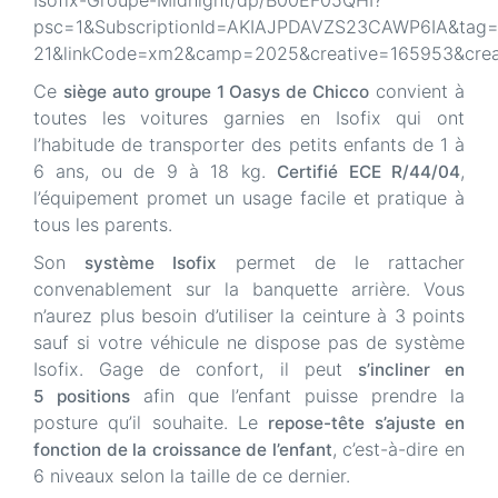
Isofix-Groupe-Midnight/dp/B00EF05QHI?
psc=1&SubscriptionId=AKIAJPDAVZS23CAWP6IA&tag=la
21&linkCode=xm2&camp=2025&creative=165953&cre
Ce
convient à
siège auto groupe 1 Oasys de Chicco
toutes les voitures garnies en Isofix qui ont
l’habitude de transporter des petits enfants de 1 à
6 ans, ou de 9 à 18 kg.
,
Certifié ECE R/44/04
l’équipement promet un usage facile et pratique à
tous les parents.
Son
permet de le rattacher
système Isofix
convenablement sur la banquette arrière. Vous
n’aurez plus besoin d’utiliser la ceinture à 3 points
sauf si votre véhicule ne dispose pas de système
Isofix. Gage de confort, il peut
s’incliner en
afin que l’enfant puisse prendre la
5 positions
posture qu’il souhaite. Le
repose-tête s’ajuste en
, c’est-à-dire en
fonction de la croissance de l’enfant
6 niveaux selon la taille de ce dernier.