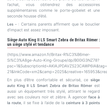
l’achat, vous obtiendrez des accessoires
supplémentaires comme le porte-gobelet et une
seconde housse d’été.
: Certains parents affirment que le bouclier
Les -
d’impact est assez imposant.
Siège-Auto King II LS Smart Zebra de Britax Römer :
un siège stylé et tendance
(https://www.amazon.fr/Britax-R%C3%B6mer-
Si%C3%A8ge-Auto-King-Groupe/dp/B00IG3NZ78?
psc=1&SubscriptionId=AKIAJPDAVZS23CAWP6IA&tag=la
21&linkCode=xm2&camp=2025&creative=165953&cre
En plus d’être confortable et sécurisé, ce
siège
est
auto King II LS Smart Zebra de Britax Römer
aussi un équipement très stylé, attirant le regard
avec ses couleurs noir et zèbre. À agencer
face à
, il se fixe à l’aide de la
la route
ceinture à 3 points