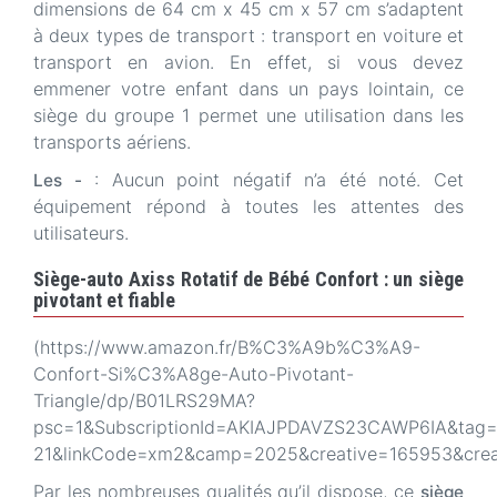
dimensions de 64 cm x 45 cm x 57 cm s’adaptent
à deux types de transport : transport en voiture et
transport en avion. En effet, si vous devez
emmener votre enfant dans un pays lointain, ce
siège du groupe 1 permet une utilisation dans les
transports aériens.
: Aucun point négatif n’a été noté. Cet
Les -
équipement répond à toutes les attentes des
utilisateurs.
Siège-auto Axiss Rotatif de Bébé Confort : un siège
pivotant et fiable
(https://www.amazon.fr/B%C3%A9b%C3%A9-
Confort-Si%C3%A8ge-Auto-Pivotant-
Triangle/dp/B01LRS29MA?
psc=1&SubscriptionId=AKIAJPDAVZS23CAWP6IA&tag=p
21&linkCode=xm2&camp=2025&creative=165953&cre
Par les nombreuses qualités qu’il dispose, ce
siège