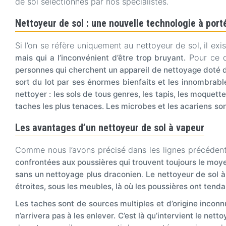
de sol sélectionnés par nos spécialistes.
Nettoyeur de sol : une nouvelle technologie à por
Si l’on se réfère uniquement au nettoyeur de sol, il exis
Pour ce qu
mais qui a l’inconvénient d’être trop bruyant.
personnes qui cherchent un appareil de nettoyage doté de
sort du lot par ses énormes bienfaits et les innombrabl
nettoyer : les sols de tous genres, les tapis, les moquett
taches les plus tenaces. Les microbes et les acariens
son
Les avantages d’un nettoyeur de sol à vapeur
Comme nous l’avons précisé dans les lignes précéden
confrontées aux poussières qui trouvent toujours le moye
.
sans un nettoyage plus draconien
Le nettoyeur de sol à
étroites, sous les meubles, là où les poussières ont ten
Les taches sont de sources multiples et d’origine inconn
n’arrivera pas à les enlever. C’est là qu’intervient le net