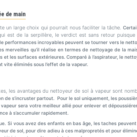
tée de main
te un large choix qui pourrait nous faciliter la tâche.
Certai
i est de la serpillère, le verdict est sans retour puisque 
 performances incroyables peuvent se tourner vers le nettoyeur
es merveilles qu’il réalise en termes de nettoyage de la mai
es et les surfaces extérieures. Comparé à l’aspirateur, le nett
t vite éliminés sous l’effet de la vapeur.
tes, les avantages du nettoyeur de sol à vapeur sont nom
n de s’incruster partout.
Pour le sol uniquement, les poussi
 vapeur sera votre meilleur allié pour enlever et dépoussiérer
dance à s’accumuler rapidement.
ue.
Si vous avez des enfants en bas âge, les taches peuvent
toyeur de sol, pour dire adieu à ces malpropretés et pour élimi