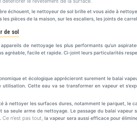
e détériorer le revêtement de la surface.
ère échouent, le nettoyeur de sol brille et vous aide à nettoyer
es les pièces de la maison, sur les escaliers, les joints de carr
r de sol
 appareils de nettoyage les plus performants qu’un aspirate
 agréable, facile et rapide. Ci-joint leurs particularités resp
nomique et écologique apprécieront surement le balai vapeur.
e utilisation. Cette eau va se transformer en vapeur et s’ex
é à nettoyer les surfaces dures, notamment le parquet, le car
st sa seule arme de nettoyage.
Le passage du balai vapeur suf
Ce n’est pas tout,
.
la vapeur sera aussi efficace pour élimin