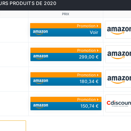
URS PRODUITS DE 2020
E
PRIX
Promotion
Voir
Promotion
299,00 €
Promotion
180,34 €
Promotion
150,74 €