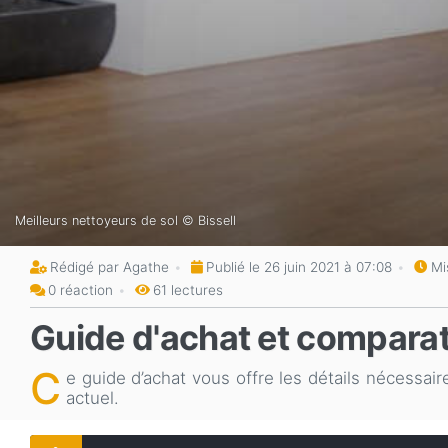
Meilleurs nettoyeurs de sol © Bissell
Rédigé par Agathe
Publié le 26 juin 2021 à 07:08
Mi
0 réaction
61 lectures
Guide d'achat et comparati
C
e guide d’achat vous offre les détails nécessai
actuel.