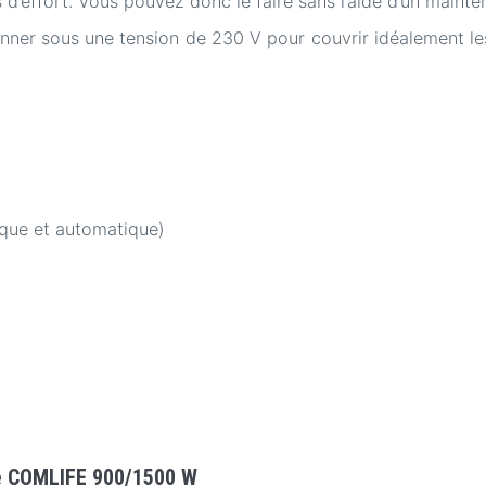
 d’effort. Vous pouvez donc le faire sans l’aide d’un mainte
onner sous une tension de 230 V pour couvrir idéalement les
que et automatique)
ue COMLIFE 900/1500 W