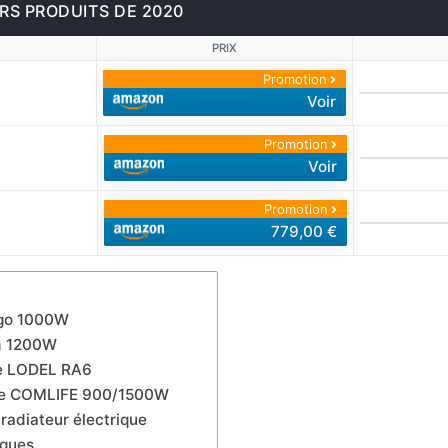
RS PRODUITS DE 2020
E
PRIX
Promotion
Voir
Promotion
Voir
Promotion
779,00 €
fogo 1000W
im 1200W
che LODEL RA6
ique COMLIFE 900/1500W
 radiateur électrique
iques