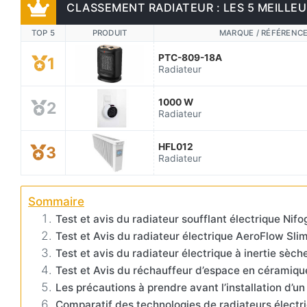
CLASSEMENT RADIATEUR : LES 5 MEILLEU
TOP 5
PRODUIT
MARQUE / RÉFÉRENC
PTC-809-18A
1
Radiateur
1000 W
2
Radiateur
HFL012
3
Radiateur
Sommaire
Test et avis du radiateur soufflant électrique Ni
Test et Avis du radiateur électrique AeroFlow Sl
Test et avis du radiateur électrique à inertie sè
Test et Avis du réchauffeur d’espace en céram
Les précautions à prendre avant l’installation d’un
Comparatif des technologies de radiateurs électr