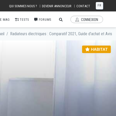
FR
|
|
QUI SOMMES NOUS ?
DEVENIR ANNONCEUR
CONTACT
E MAG
TESTS
FORUMS
CONNEXION
eil
/
Radiateurs électriques : Comparatif 2021, Guide d’achat et Avis
HABITAT