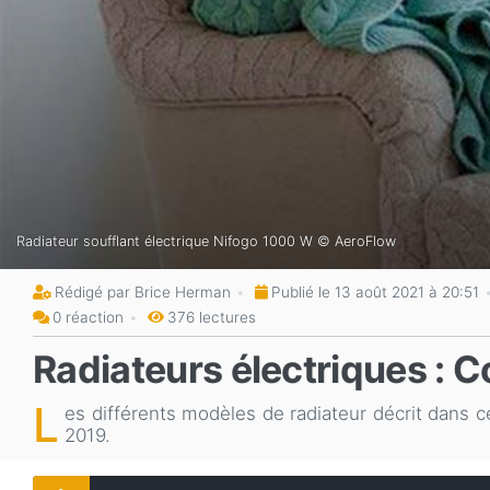
Radiateur soufflant électrique Nifogo 1000 W © AeroFlow
Rédigé par Brice Herman
Publié le 13 août 2021 à 20:51
0 réaction
376 lectures
Radiateurs électriques : C
L
es différents modèles de radiateur décrit dans ce
2019.